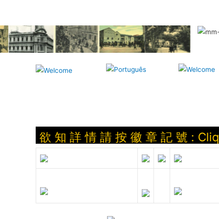
欲 知 詳 情 請 按 徽 章 記 號 : Clique sobr