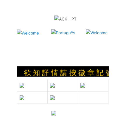
欲 知 詳 情 請 按 徽 章 記 號 : Clique sob