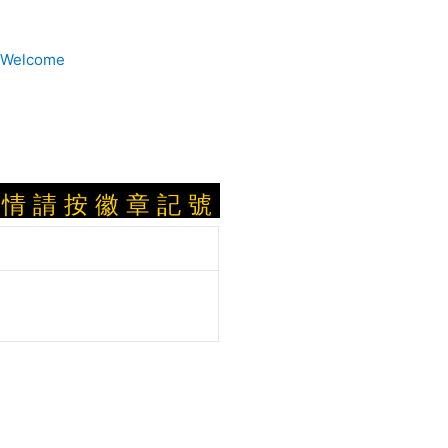
 徽 章 記 號 : Clique sobre o logotipo pa