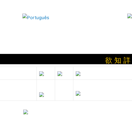
欲 知 詳 情 請 按