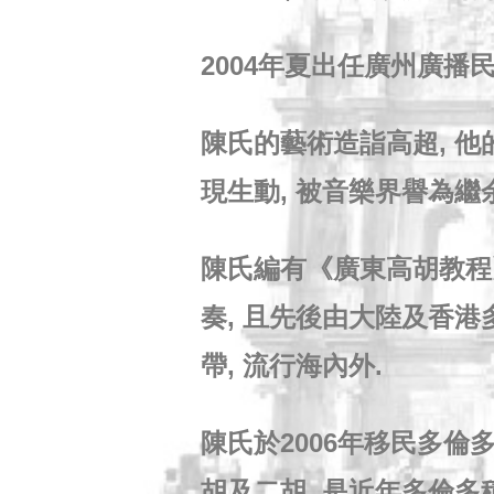
2004年夏出任廣州廣播
陳氏的藝術造詣高超, 他的
現生動, 被音樂界譽為
陳氏編有《廣東高胡教程
奏, 且先後由大陸及香港
帶, 流行海內外.
陳氏於2006年移民多倫
胡及二胡. 是近年多倫