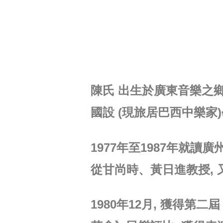
陳氏 出生於廣東音樂之鄉台
國設 (現旅居巴西中樂家)
1977年至1987年就
從甘尚時、黃日進教授,
1980年12月, 獲得第