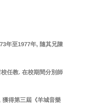
3年至1977年, 隨其兄陳
留校任教. 在校期間分別師
年, 獲得第三屆《羊城音樂