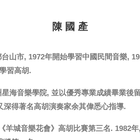
陳 國 產
山市, 1972年開始學習中國民間音樂, 197
學習高胡.
讀廣州星海音樂學院, 並以優秀專業成績畢業後
又深得著名高胡演奏家余其偉悉心指導.
二屆《羊城音樂花會》高胡比賽第三名. 1982