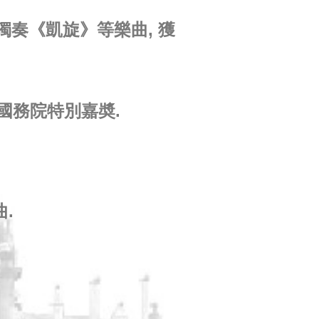
出獨奏《凱旋》等樂曲, 獲
國國務院特別嘉奬.
.