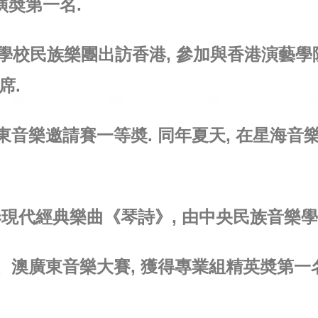
演奬第一名.
音樂學校民族樂團出訪香港, 參加與香港演藝
席.
國廣東音樂邀請賽一等奬. 同年夏天, 在星海
奏現代經典樂曲《琴詩》, 由中央民族音樂
、港、澳廣東音樂大賽, 獲得專業組精英奬第一