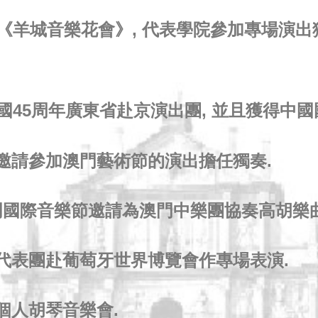
五屆《羊城音樂花會》, 代表學院參加專場演
祝建國45周年廣東省赴京演出團, 並且獲得中
樂團邀請參加澳門藝術節的演出擔任獨奏.
澳門國際音樂節邀請為澳門中樂團協奏高胡樂曲
樂家代表團赴葡萄牙世界博覽會作專場表演.
行個人胡琴音樂會.