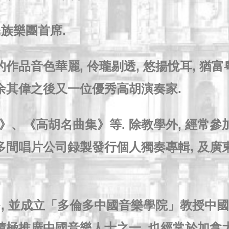
民族樂團首席.
作品音色華麗, 伶瓏剔透, 悠揚悅耳, 猶富
繼余其偉之後又一位優秀高胡演奏家.
》、《高胡名曲集》等. 除教學外, 經常
多間唱片公司録製發行個人獨奏專輯, 及廣
多, 並成立「多倫多中國音樂學院」教授中國
多積極推廣中國音樂人士之一, 也經常於加