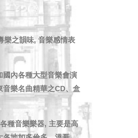
粵樂之韻味, 音樂感情表
參加國內各種大型音樂會演
東音樂名曲精華之CD、盒
各種音樂樂器, 主要是高
拿大各地如多倫多、溫哥